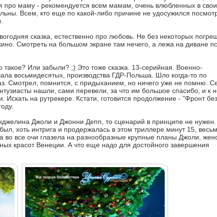
ня про маму - рекомендуется всем мамам, очень влюбленных в свои
льны. Всем, кто еще по какой-либо причине не удосужился посмотр
.
овогодняя сказка, естественно про любовь. Не без некоторых погре
кино. Смотреть на большом экране там нечего, а лежа на диване п
то такое? Или забыли? ;) Это тоже сказка. 13-серийная. Военно-
чала восьмидесятых, производства ГДР-Польша. Шло когда-то по
раз. Смотрел, помнится, с придыханием, но ничего уже не помню. С
Энтузиасты нашли, сами перевели, за что им большое спасибо, и к 
. Искать на рутрекере. Кстати, готовится продолжение - "Фронт бе
оду.
Анджелина Джоли и Джонни Депп, то сценарий в принципе не нужен.
 был, хоть интрига и продержалась в этом триллере минут 15, весь
 во все очи глазела на разнообразные крупные планы Джоли, женс
рных красот Венеции. А что еще надо для достойного завершения