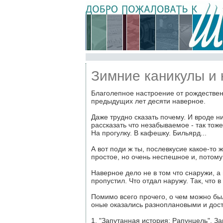
Зимние каникулы и 
Благолепное настроение от рождествен
предыдущих лет десяти наверное.
Даже трудно сказать почему. И вроде н
рассказать что незабываемое - так тоже
На прогулку. В кафешку. Бильярд...
А вот поди ж ты, послевкусие какое-то
простое, но очень неспешное и, потом
Наверное дело не в том что снаружи, а 
пропустил. Что отдал наружу. Так, что 
Помимо всего прочего, о чем можно бы
оные оказались разноплановыми и дос
1. "Запутанная история: Рапунцель". З