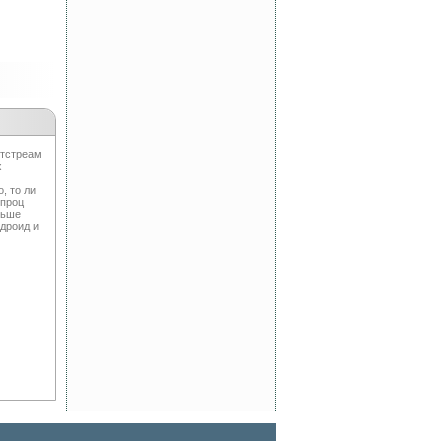
нтстреам
х
, то ли
 проц
льше
ндроид и