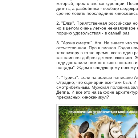
который, просто вне конкуренции. Пес
дитять, а разбойники - вообще шедевра
срочно ловить пооследниие киносеансы
2. "Ёлки". Приятственная российская н
но в целом очень легкое ненавязчивое 
порцию удовольствия - в самый раз.
3. "Архив смерти". Ага! Не знаете что э
отечественная. Про шпионов. Годов на
телевизору в то же время, всего один 
как наивная добрая детская сказочка. 
году доставили немного кино-ностальгии
пощады". Ждем к следующему новому г
4. "Турист". Если на афише написано 
Отрадно, что сценарий все-таки был. И
смотрибельным. Мужская половина зала
Деппа. И все это на за фоне архитекту
прекрасных киноканикул?