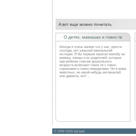
A вот еще можно почитать:
О детях, мамашах и говно-тв
Иногда я очень жалею что у нас, прости
господи, нет ужасной ювенальной
юстиции. Я бы первым накатал жалобу на
мамаш, папаш и их родителей, которые
при ребенке совсем дошкольного
возраста включают говно-тв с говно-
сериалами и говно-передачами. Не в мире
животных, не какой-нибудь инглишклаб
или давинчи, нет! ...
© 1999-2026 Шу!рик