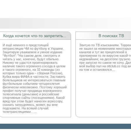
Когда хочется что-то запретить...
В поисках ТВ
И ещё немного о предстоящей
Звитую по ТВ изысканиям. Торре
нетрансляции ЧМ по футболу в Украине.
не зашел за неимением некоторы
Зацитирую уважаемое и умное издание
каналов и тут же прицепленой в
"Футбол": "На самом деле, смотреть и
приложении то ли вирусне какой-то
читать у нас, конечно, будут обильно.
недомайнинг, на десктопе грузило
Никому не удастся проигнорировать
при запуске по самое не хочу. Да
наличие такого огромного соседа в целом
мой выбор пал на ottclub.cc под а
и такого огромного, на 32 команды (из
на том и остановился....
которых только одна – сборная России),
Кубка мира ФИФА в частности. Заставить
болельщиков не интересоваться главным
футбольным событием четырехлетия
физически невозможно. Поэтому хороший
профит получат продавцы ворованного
телесигнала (деньгами) и российские
спортивные сайты (посещениями). Какой
вред при этом будет нанесен агрессору,
сказать затрудняюсь, может, вы мне
подскажете. На всякий случай:
телетрансляциями…...