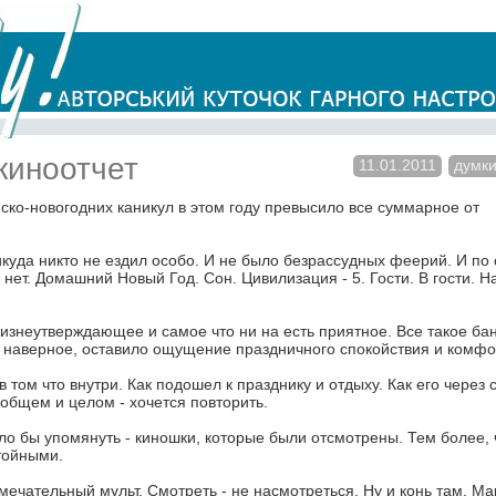
киноотчет
11.01.2011
думки
ско-новогодних каникул в этом году превысило все суммарное от
икуда никто не ездил особо. И не было безрассудных феерий. И по 
 нет. Домашний Новый Год. Сон. Цивилизация - 5. Гости. В гости. На
 жизнеутверждающее и самое что ни на есть приятное. Все такое ба
у наверное, оставило ощущение праздничного спокойствия и комфо
в том что внутри. Как подошел к празднику и отдыху. Как его через 
в общем и целом - хочется повторить.
ло бы упомянуть - киношки, которые были отсмотрены. Тем более, 
тойными.
амечательный мульт. Смотреть - не насмотреться. Ну и конь там, М