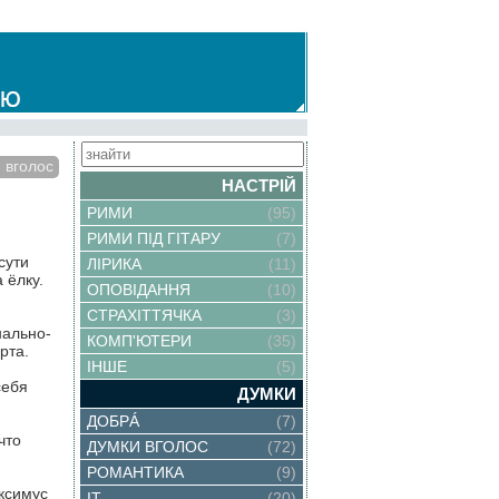
 вголос
НАСТРІЙ
РИМИ
(95)
РИМИ ПІД ГІТАРУ
(7)
сути
ЛІРИКА
(11)
 ёлку.
ОПОВІДАННЯ
(10)
СТРАХІТТЯЧКА
(3)
нально-
КОМП'ЮТЕРИ
(35)
рта.
ІНШЕ
(5)
себя
ДУМКИ
ДОБРÁ
(7)
что
ДУМКИ ВГОЛОС
(72)
РОМАНТИКА
(9)
аксимус
IT
(20)