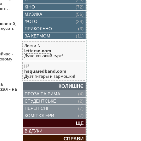
х
КІНО
(72)
еть -
МУЗИКА
(56)
ФОТО
(24)
шностей,
олучить
ПРИКОЛЬНО
(3)
ЗА КЕРМОМ
(11)
Листи N
lettersn.com
ейчас -
Дуже кльовий гурт!
новому
з
H²
hsquaredband.com
Дуэт гитары и гармошки!
ма
КОЛИШНЄ
кая - на
ПРОЗА ТА РИМА
(4)
СТУДЕНТСЬКЕ
(2)
ПЕРЕПІСНІ
(7)
КОМП'ЮТЕРИ
(7)
ЩЕ
ВІДГУКИ
СПРАВИ