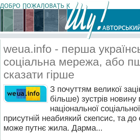
weua.info - перша українс
соціальна мережа, або п
сказати гірше
З почуттям великої заці
більше) зустрів новину 
національної соціальної
присутній неабиякий скепсис, та до
може путнє жила. Дарма...