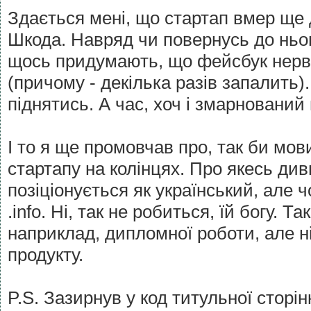
Здається мені, що стартап вмер ще 
Шкода. Навряд чи повернусь до ньог
щось придумають, що фейсбук нерв
(причому - декілька разів запалить)
піднятись. А час, хоч і змарнований
І то я ще промовчав про, так би мов
стартапу на колінцях. Про якесь див
позіціонується як український, але 
.info. Ні, так не робиться, їй богу. Т
наприклад, дипломної роботи, але н
продукту.
P.S. Зазирнув у код титульної сторін