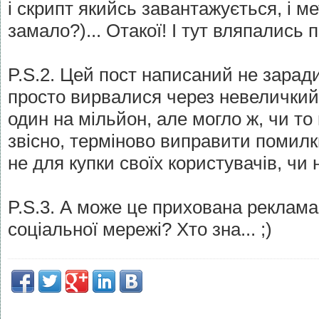
і скрипт якийсь завантажується, і ме
замало?)... Отакої! І тут вляпались п
P.S.2. Цей пост написаний не зарад
просто вирвалися через невеличкий 
один на мільйон, але могло ж, чи то
звісно, терміново виправити помилк
не для купки своїх користувачів, чи 
P.S.3. А може це прихована реклама
соціальної мережі? Хто зна... ;)