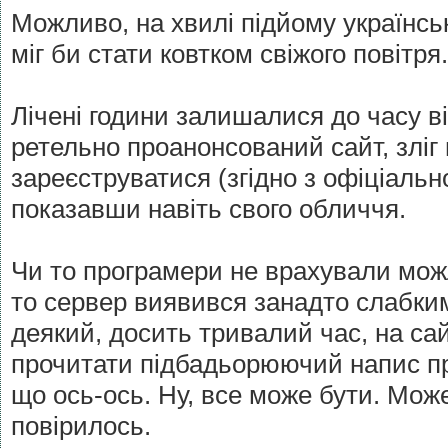
Можливо, на хвилі підйому українсь
міг би стати ковтком свіжого повітря.
Лічені години залишалися до часу ві
ретельно проанонсований сайт, зліг
зареєструватися (згідно з офіціальн
показавши навіть свого обличчя.
Чи то програмери не врахували мож
то сервер виявився занадто слабким
деякий, досить тривалий час, на са
прочитати підбадьорюючий напис про 
що ось-ось. Ну, все може бути. Мож
повірилось.