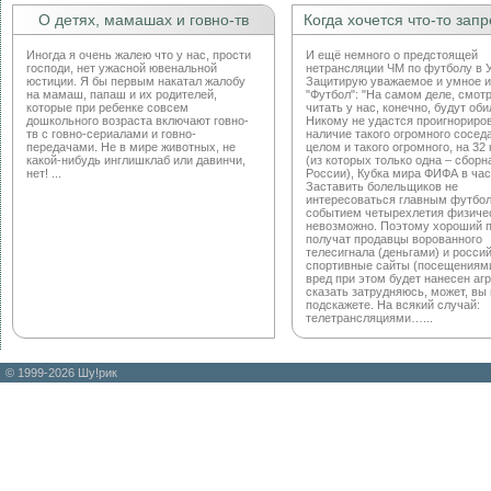
О детях, мамашах и говно-тв
Когда хочется что-то запре
Иногда я очень жалею что у нас, прости
И ещё немного о предстоящей
господи, нет ужасной ювенальной
нетрансляции ЧМ по футболу в 
юстиции. Я бы первым накатал жалобу
Зацитирую уважаемое и умное и
на мамаш, папаш и их родителей,
"Футбол": "На самом деле, смотр
которые при ребенке совсем
читать у нас, конечно, будут оби
дошкольного возраста включают говно-
Никому не удастся проигнориро
тв с говно-сериалами и говно-
наличие такого огромного соседа
передачами. Не в мире животных, не
целом и такого огромного, на 32
какой-нибудь инглишклаб или давинчи,
(из которых только одна – сборн
нет! ...
России), Кубка мира ФИФА в час
Заставить болельщиков не
интересоваться главным футбо
событием четырехлетия физиче
невозможно. Поэтому хороший 
получат продавцы ворованного
телесигнала (деньгами) и росси
спортивные сайты (посещениями
вред при этом будет нанесен агр
сказать затрудняюсь, может, вы
подскажете. На всякий случай:
телетрансляциями…...
© 1999-2026 Шу!рик