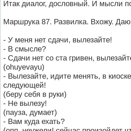
Итак диалог, дословный. И мысли по
Маршрука 87. Развилка. Вхожу. Даю 
- У меня нет сдачи, вылезайте!
- В смысле?
- Сдачи нет со ста гривен, вылезайт
(ohuyevayu)
- Вылезайте, идите менять, в киоске
следующей!
(беру себя в руки)
- Не вылезу!
(пауза, думает)
- Вам куда ехать?
(опп, неужели! сейчас произойдет ч