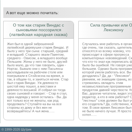
A вот еще можно почитать:
О том как старик Виндас с
Сила привычки или 
сыновьями поссорился
Лексикону
(латвийская народная сказка)
Жил был в одной заброшенной
Случалось мне работать в орган
латвийской деревушке старик Виндас. И
где очень, так сказать, щепетил
было у него три сына: старший, средний
относятся ко всему новому, что
и младший. Старшего звали Паинтом,
происходит в сфере прогресса
среднего - Овисом, а младшего вообще
компьютерных нововведений. Ск
Пельшем. Жены у него не было, друзей
что кто-то знал как переписать 
было мало, да что там говорить, один -
было бы ошибкой. Не говоря уже
Нортас. Бывало они с ним Пасьянсы
большем. Однако была программ
раскладывали на рабочем столе или
которой умели работать все. Вы
поигрывали в Спэйсмэна на время, а
догадались? Да, да - "Лексикон".
так, в общем-то, и заняться нечем. Стар
рвением, не знающим границ, вс
был старик Виндас. Уж девяносто
стремились овладеть этим
шестой ему пошел, а местами и
незамысловатым программным
девяносто восьмой. И собрал он тогда
продуктом давней черствости. Кт
своих сыновей и говорит: - Стар я стал,
Вас, дорогие читатели, видел эт
одна надежда у меня осталась - Вы. Да
редактор, а кто в нем работал? 
вот только все не женаты, как род
"лестных" слов должен бы был 
продолжать? Ступайте-ка вы на все
его создатель? Да, собственно, я
стороны из дому и без жен не
том. В свое время Лексикон был 
возвращайтесь! А чья жена…...
не было ничего лучше. Я просто
хотел…...
© 1999-2026 Шу!рик