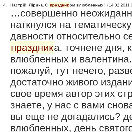
4.
Настрій. Лірика. С
праздник
ом влюбленных!
(14.02.2011 
…совершенно неожиданно
наткнулся на тематическ
давности относительно с
праздник
а, точнене дня, 
влюбленных и валентина.
пожалуй, тут нечего, раз
достаточно живого издани
свое время автор этих ст
знаете, у нас с вами сно
вы еще не догадались? д
влюбленных, день святог