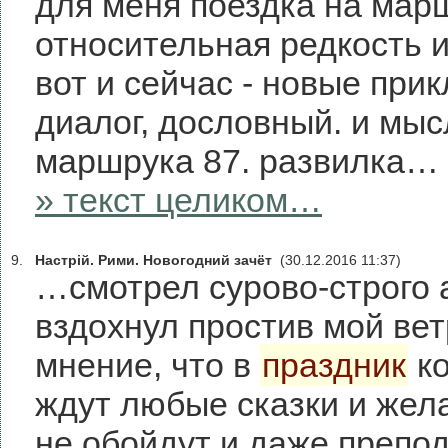
для меня поездка на мар
относительная редкость 
вот и сейчас - новые при
диалог, дословный. и мыс
маршрука 87. развилка…
» текст целиком…
9.
Настрій. Рими. Новогодний зачёт
(30.12.2016 11:37)
…смотрел сурово-строго 
вздохнул простив мой вет
мнение, что в
праздник
ко
ждут любые сказки и жел
не обойдут и даже преп