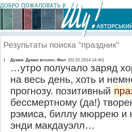
Результаты поиска "праздник"
1.
Думки. Думки вголос. Фил
(02.02.2014 14:40)
…утро получало заряд хо
на весь день, хоть и нем
прогнозу. позитивный
пра
бессмертному (да!) твор
рэмиса, биллу мюррею и
энди макдауэлл…